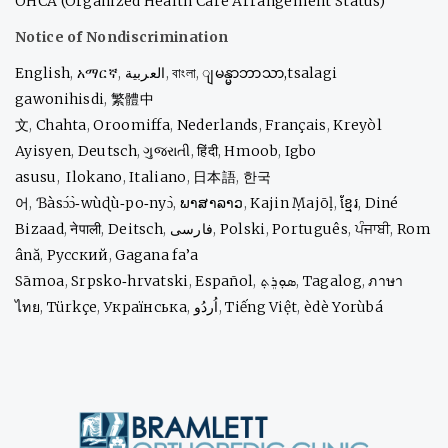
OHCA (Organized Health Care Arrangement Status)
Notice of Nondiscrimination
English
,
አማርኛ
,
العربية
,
বাংলা
,
ျမန္မာဘာသာ,
tsalagi
gawonihisdi
,
繁體中
文
,
Chahta
,
Oroomiffa
,
Nederlands
,
Français
,
Kreyòl
Ayisyen
,
Deutsch
,
ગુજરાતી
,
हिंदी
,
Hmoob
,
Igbo
asusu
,
Ilokano
,
Italiano
,
日本語
,
한국
어
,
Ɓàsɔ́ɔ̀‑wùɖù‑po‑nyɔ̀
,
ພາສາລາວ
,
Kajin Ṃajōḷ
,
ខ្មែរ
,
Diné
Bizaad
,
नेपाली
,
Deitsch
,
فارسی
,
Polski
,
Português
,
ਪੰਜਾਬੀ
,
Rom
ână
,
Русский
,
Gagana fa’a
Sāmoa
,
Srpsko‑hrvatski
,
Español
,
ܣܘܼܪܸܬ݂
,
Tagalog
,
ภาษา
ไทย
,
Türkçe
,
Українська
,
اُردُو
,
Tiếng Việt
,
èdè Yorùbá